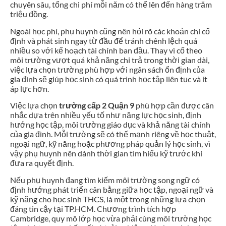
chuyên sâu, tổng chi phí mỗi năm có thể lên đến hàng trăm
triệu đồng.
Ngoài học phí, phụ huynh cũng nên hỏi rõ các khoản chi cố
định và phát sinh ngay từ đầu để tránh chênh lệch quá
nhiều so với kế hoạch tài chính ban đầu. Thay vì cố theo
môi trường vượt quá khả năng chi trả trong thời gian dài,
việc lựa chọn trường phù hợp với ngân sách ổn định của
gia đình sẽ giúp học sinh có quá trình học tập liên tục và ít
áp lực hơn.
Việc lựa chọn
trường cấp 2 Quận 9
phù hợp cần được cân
nhắc dựa trên nhiều yếu tố như năng lực học sinh, định
hướng học tập, môi trường giáo dục và khả năng tài chính
của gia đình. Mỗi trường sẽ có thế mạnh riêng về học thuật,
ngoại ngữ, kỹ năng hoặc phương pháp quản lý học sinh, vì
vậy phụ huynh nên dành thời gian tìm hiểu kỹ trước khi
đưa ra quyết định.
Nếu phụ huynh đang tìm kiếm môi trường song ngữ có
định hướng phát triển cân bằng giữa học tập, ngoại ngữ và
kỹ năng cho học sinh THCS, là một trong những lựa chọn
đáng tin cậy tại TP.HCM. Chương trình tích hợp
Cambridge, quy mô lớp học vừa phải cùng môi trường học