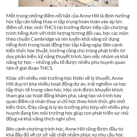
Một trong những điểm nổi bật của Anne Hill là định hướng
học tập cân bằng thay vì tập trung hoàn toàn vào áp lực
điểm số. Học sinh THCS tại trường được tiếp cận chương
trình tiếng Anh với thời lượng tương đối cao, học các môn
theo chuẩn Cambridge và rèn luyện khả năng sử dụng
tiếng Anh trong hoạt động học tập hằng ngày. Bên cạnh
kiến thức học thuật, trường cũng chú trọng phát triển tư
duy phản biện, kỹ năng thuyết trình, làm việc nhóm và khả
năng tự học – những yếu tố được nhiều phụ huynh quan
tâm ở giai đoạn THCS.
Khác với nhiều môi trường học thiên về lý thuyết, Anne
Hill duy trì khá nhiều hoạt động dự án, trải nghiệm và học
tập thực tế trong năm học. Học sinh được khuyến khích
tham gia các hoạt động khám phá, sáng tạo và trình bày
quan điểm cá nhân thay vì chỉ học theo hình thức ghi nhớ
kiến thức. Đây cũng là lý do trường phù hợp với nhiều phụ
huynh đang tìm môi trường học giúp con phát triển sự chủ
động và khả năng thích nghi sớm.
Bên cạnh chương trình học, Anne Hill cũng được đầu tư
khá đầy đủ về cơ sở vật chất nhằm phục vụ nhu cầu học