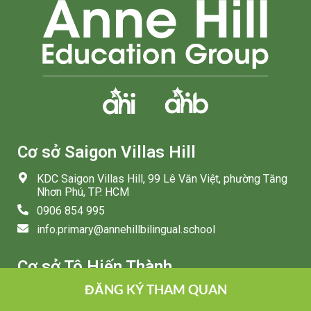
Cơ sở Saigon Villas Hill
KDC Saigon Villas Hill, 99 Lê Văn Việt, phường Tăng
Nhơn Phú, TP. HCM
0906 854 995
info.primary@annehillbilingual.school
Cơ sở Tô Hiến Thành
ĐĂNG KÝ THAM QUAN
268 Tô Hiến Thành, phường Hòa Hưng, TP. HCM