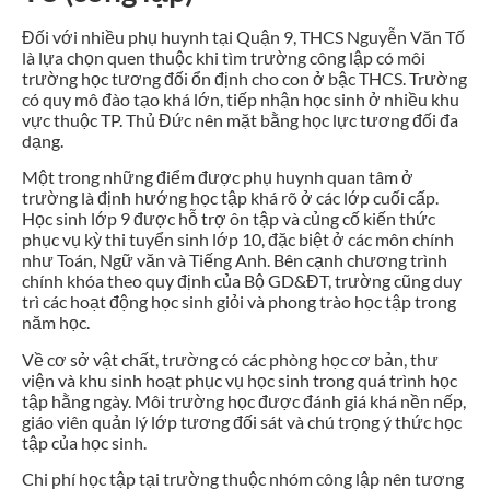
Đối với nhiều phụ huynh tại Quận 9, THCS Nguyễn Văn Tố
là lựa chọn quen thuộc khi tìm trường công lập có môi
trường học tương đối ổn định cho con ở bậc THCS. Trường
có quy mô đào tạo khá lớn, tiếp nhận học sinh ở nhiều khu
vực thuộc TP. Thủ Đức nên mặt bằng học lực tương đối đa
dạng.
Một trong những điểm được phụ huynh quan tâm ở
trường là định hướng học tập khá rõ ở các lớp cuối cấp.
Học sinh lớp 9 được hỗ trợ ôn tập và củng cố kiến thức
phục vụ kỳ thi tuyển sinh lớp 10, đặc biệt ở các môn chính
như Toán, Ngữ văn và Tiếng Anh. Bên cạnh chương trình
chính khóa theo quy định của Bộ GD&ĐT, trường cũng duy
trì các hoạt động học sinh giỏi và phong trào học tập trong
năm học.
Về cơ sở vật chất, trường có các phòng học cơ bản, thư
viện và khu sinh hoạt phục vụ học sinh trong quá trình học
tập hằng ngày. Môi trường học được đánh giá khá nền nếp,
giáo viên quản lý lớp tương đối sát và chú trọng ý thức học
tập của học sinh.
Chi phí học tập tại trường thuộc nhóm công lập nên tương