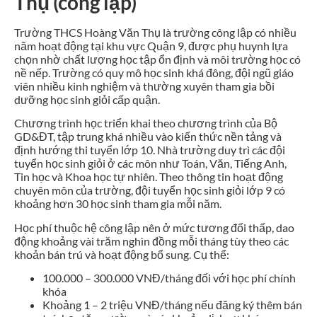
Thụ (công lập)
Trường THCS Hoàng Văn Thụ là trường công lập có nhiều
năm hoạt động tại khu vực Quận 9, được phụ huynh lựa
chọn nhờ chất lượng học tập ổn định và môi trường học có
nề nếp. Trường có quy mô học sinh khá đông, đội ngũ giáo
viên nhiều kinh nghiệm và thường xuyên tham gia bồi
dưỡng học sinh giỏi cấp quận.
Chương trình học triển khai theo chương trình của Bộ
GD&ĐT, tập trung khá nhiều vào kiến thức nền tảng và
định hướng thi tuyển lớp 10. Nhà trường duy trì các đội
tuyển học sinh giỏi ở các môn như Toán, Văn, Tiếng Anh,
Tin học và Khoa học tự nhiên. Theo thông tin hoạt động
chuyên môn của trường, đội tuyển học sinh giỏi lớp 9 có
khoảng hơn 30 học sinh tham gia mỗi năm.
Học phí thuộc hệ công lập nên ở mức tương đối thấp, dao
động khoảng vài trăm nghìn đồng mỗi tháng tùy theo các
khoản bán trú và hoạt động bổ sung. Cụ thể:
100.000 – 300.000 VNĐ/tháng đối với học phí chính
khóa
Khoảng 1 – 2 triệu VNĐ/tháng nếu đăng ký thêm bán