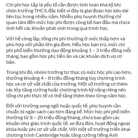
Chi phí học tập là yếu tố cần được tính toán khá kỹ khi
chọn trường THCS, đặc biệt vì đây là giai đoạn học kéo dài
liên tục trong nhiều năm. Nhiều phụ huynh thường chỉ
quan tâm đến mức học phí được công bố ban đầu mà chưa
tính hết các khoản phát sinh trong quá trình học.
Với hệ công lập, tổng chi phí thường ở mức thấp hơn và
phù hợp với phần lớn gia đình. Nếu học bán trú, mức chi
phí phổ biến thường dao động khoảng 1 – 3 triệu đồng mỗi
tháng, bao gồm học phí, tiền ăn và các khoản dịch vụ cơ
bản.
Trong khi đó, nhóm trường tư thục có mức học phí cao hơn,
thường khoảng 4 – 8 triệu đồng/tháng tùy chương trình
học và cơ sở vật chất của trường. Một số trường có thêm
các lớp tăng cường hoặc chương trình kỹ năng riêng nên
tổng chi phí thực tế có thể tăng thêm theo từng năm học.
Đối với trường song ngữ hoặc quốc tế, phụ huynh cần
chuẩn bị ngân sách cao hơn đáng kể. Mức học phí phổ biến
thường từ 8 – 20 triệu đồng/tháng, chưa bao gồm các
khoản như giáo trình quốc tế, xe đưa đón, hoạt động ngoại
khóa hoặc phí cơ sở vật chất. Với một số trường triển khai
chương trình Cambridge hoặc tăng cường tiếng Anh