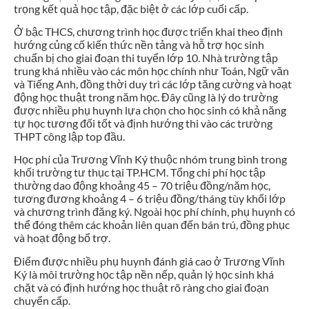
trọng kết quả học tập, đặc biệt ở các lớp cuối cấp.
Ở bậc THCS, chương trình học được triển khai theo định
hướng củng cố kiến thức nền tảng và hỗ trợ học sinh
chuẩn bị cho giai đoạn thi tuyển lớp 10. Nhà trường tập
trung khá nhiều vào các môn học chính như Toán, Ngữ văn
và Tiếng Anh, đồng thời duy trì các lớp tăng cường và hoạt
động học thuật trong năm học. Đây cũng là lý do trường
được nhiều phụ huynh lựa chọn cho học sinh có khả năng
tự học tương đối tốt và định hướng thi vào các trường
THPT công lập top đầu.
Học phí của Trương Vĩnh Ký thuộc nhóm trung bình trong
khối trường tư thục tại TP.HCM. Tổng chi phí học tập
thường dao động khoảng 45 – 70 triệu đồng/năm học,
tương đương khoảng 4 – 6 triệu đồng/tháng tùy khối lớp
và chương trình đăng ký. Ngoài học phí chính, phụ huynh có
thể đóng thêm các khoản liên quan đến bán trú, đồng phục
và hoạt động bổ trợ.
Điểm được nhiều phụ huynh đánh giá cao ở Trương Vĩnh
Ký là môi trường học tập nền nếp, quản lý học sinh khá
chặt và có định hướng học thuật rõ ràng cho giai đoạn
chuyển cấp.