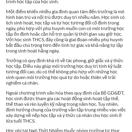
trình học tập của học sinh.
Một điểm khiến nhiều gia đình quan tâm đến trường là mô
hình bán trú và nội trú được duy trì nhiều năm. Học sinh có
lịch sinh hoạt, học tập và tự học tương đối cố định trong
ngày, phù hợp với phụ huynh muốn con có môi trường học
tập ổn định hoặc cần hỗ trợ quản lý thời gian sau giờ học.
Với học sinh THCS, đây cũng là giai đoạn nhiều phụ huynh
bắt đầu chú trọng hơn đến tính tự giác và khả năng tự lập
trong sinh hoạt hằng ngày.
Trường có quy định khá rõ về tác phong, giờ giấc và ý thức
học tập. Điều này giúp môi trường học duy trì tính kỷ luật
tương đối cao, dù có thể không phù hợp với những học
sinh quen môi trường học quá tự do hoặc thiên về trải
nghiệm cá nhân.
Ngoài chương trình văn hóa theo quy định của Bộ GD&ĐT,
học sinh được tham gia các hoạt động sinh hoạt tập thể,
thể thao và rèn luyện kỹ năng trong năm học. Tuy nhiên,
định hướng chung của trường vẫn tập trung nhiều vào việc
xây dựng nề nếp học tập và ý thức cá nhân cho học sinh ở
lứa tuổi THCS.
Học phí tại Ngô Thời Nhiệm thuộc nhóm trường tư thục