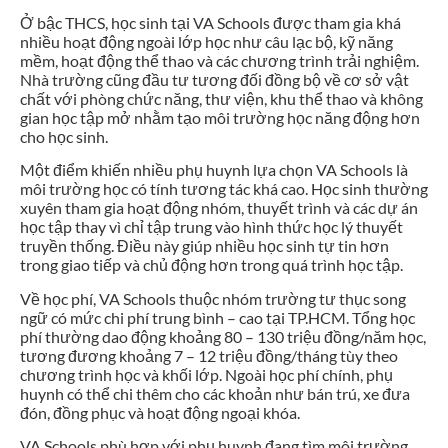
Ở bậc THCS, học sinh tại VA Schools được tham gia khá
nhiều hoạt động ngoài lớp học như câu lạc bộ, kỹ năng
mềm, hoạt động thể thao và các chương trình trải nghiệm.
Nhà trường cũng đầu tư tương đối đồng bộ về cơ sở vật
chất với phòng chức năng, thư viện, khu thể thao và không
gian học tập mở nhằm tạo môi trường học năng động hơn
cho học sinh.
Một điểm khiến nhiều phụ huynh lựa chọn VA Schools là
môi trường học có tính tương tác khá cao. Học sinh thường
xuyên tham gia hoạt động nhóm, thuyết trình và các dự án
học tập thay vì chỉ tập trung vào hình thức học lý thuyết
truyền thống. Điều này giúp nhiều học sinh tự tin hơn
trong giao tiếp và chủ động hơn trong quá trình học tập.
Về học phí, VA Schools thuộc nhóm trường tư thục song
ngữ có mức chi phí trung bình – cao tại TP.HCM. Tổng học
phí thường dao động khoảng 80 – 130 triệu đồng/năm học,
tương đương khoảng 7 – 12 triệu đồng/tháng tùy theo
chương trình học và khối lớp. Ngoài học phí chính, phụ
huynh có thể chi thêm cho các khoản như bán trú, xe đưa
đón, đồng phục và hoạt động ngoại khóa.
VA Schools phù hợp với phụ huynh đang tìm môi trường