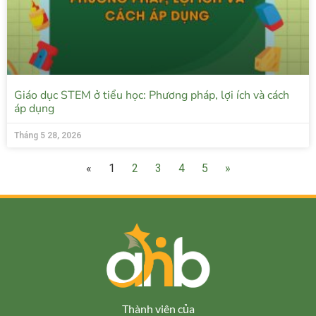
Giáo dục STEM ở tiểu học: Phương pháp, lợi ích và cách
áp dụng
Tháng 5 28, 2026
«
1
2
3
4
5
»
Thành viên của