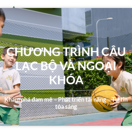
CHƯƠNG TRÌNH CÂU
LẠC BỘ VÀ NGOẠI
KHÓA
Khám phá đam mê – Phát triển tài năng – Tự tin
tỏa sáng