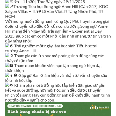
9h – 11h30 | Thứ Bảy, ngày 29/11/2025
Trường Tiểu học Song ngữ Anne Hill (Căn G17), KDC
Saigon Villas Hill, 99 Lê Văn Việt, P. Tăng Nhơn Phú, TP.
HCM
Với mong muốn đồng hành cùng Quý Phụ huynh trong giai
đoạn chuyển cấp đầu đời của con, trường Song ngữ Anne
Hill mang đến Ngày hội Trải nghiệm – Experiential Day
2025, giúp các em có một khởi đầu nhẹ nhàng, tự tin và tràn
đầy hứng khởi:
Trải nghiệm một ngày làm học sinh Tiểu học tại
trường Anne Hill
Tham gia các lớp học mô phỏng sinh động cùng các
thầy cô tận tâm
Tham quan khuôn viên học tập song ngữ hiện đại,
thân thiện
Gặp gỡ Ban Giám hiệu và nhận tư vấn chuyên sâu
lộ trình học tập
Khám phá môi trường học tập hiện đại, giàu sự gắn
kết và nuôi dưỡng, nơi mỗi học sinh đều được khuyến
khích tỏa sáng. Hãy cùng đồng hành để khởi đầu hành trình
học tập đầy ý nghĩa cho con!