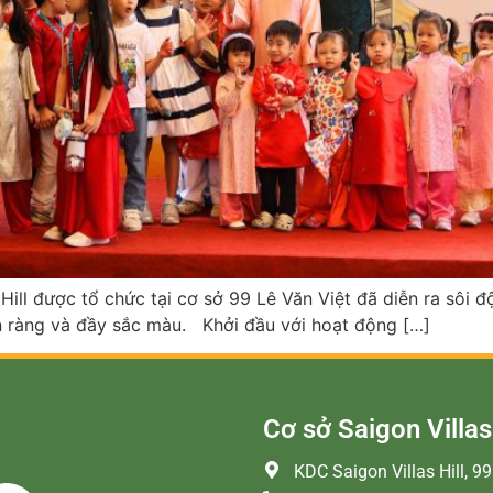
ll được tổ chức tại cơ sở 99 Lê Văn Việt đã diễn ra sôi 
 ràng và đầy sắc màu. Khởi đầu với hoạt động […]
Cơ sở Saigon Villas 
KDC Saigon Villas Hill, 