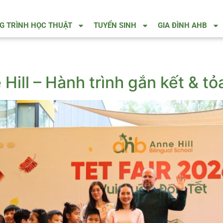
 TRÌNH HỌC THUẬT
TUYỂN SINH
GIA ĐÌNH AHB
Hill – Hành trình gắn kết & tỏ