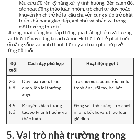
kêu cứu để rèn kỹ năng xử lý tình huống. Bên cạnh đó,
các hoạt động thảo luận nhóm, trò chơi tư duy hoặc
khuyến khích trẻ kể lại câu chuyện cũng giúp trẻ phát
triển khả năng giao tiếp, ghi nhớ và phản xạ trong
môi trường thực tế.
Những hoạt động học tập thông qua trải nghiệm và tương
tác thực tế này cũng là cách Anne Hill hỗ trợ trẻ phát triển
kỹ năng sống và hình thành tư duy an toàn phù hợp với
từng độ tuổi.
Độ
Cách dạy phù hợp
Hoạt động gợi ý
tuổi
2-3
Dạy ngắn gọn, trực
Trò chơi giác quan, xếp hình,
tuổi
quan, lặp lại thường
tranh ảnh, rối tay, bài hát
xuyên
4-5
Khuyến khích tương
Đóng vai tình huống, trò chơi
tuổi
tác, xử lý tình huống và
nhóm, kể chuyện, thảo luận
thảo luận
giả định
5. Vai trò nhà trường trong