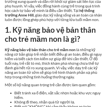
trường xung quanh và dần rời khỏi sự giám sát liên tục của
phụ huynh. Vì vậy, việc đồng hành cùng trẻ trong quá trình
học cách tự bảo vệ mình là điều cần thiết. Tại
hệ thống
trường Anne Hill
, giáo dục kỹ năng sống và an toàn cá nhân
luôn được lồng ghép phù hợp với từng lứa tuổi mầm non.
1. Kỹ năng bảo vệ bản thân
cho trẻ mầm non là gì?
Kỹ năng bảo vệ bản thân cho trẻ mầm non
là những kỹ
năng cơ bản giúp trẻ nhận biết điều gì an toàn, điều gì nguy
hiểm và biết cách tìm kiếm sự giúp đỡ khi cần thiết. Ở độ
tuổi này, trẻ rất tò mò, thích khám phá nhưng chưa thể tự
đánh giá hết rủi ro xung quanh. Vì vậy, việc dạy trẻ các kỹ
năng an toàn từ sớm sẽ giúp trẻ hình thành phản xạ phù
hợp trong những tình huống thường ngày.
Một số kỹ năng quan trọng trẻ cần được làm quen gồm:
Biết tránh xa ổ điện, vật sắc nhọn hoặc khu vực nguy
hiểm.
Không đi theo, nhận quà từ người lạ.
Biết nói “KHÔNG” khi cảm thấy không an toàn.