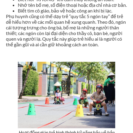
Nhớ tên bố mẹ, số điện thoại hoặc địa chỉ nhà cơ bản.
Biết tìm cô giáo, bảo vệ hoặc công an khi bị lạc.
Phụ huynh cũng có thể dạy trẻ “quy tắc 5 ngón tay” để trẻ
dễ hiểu hơn về các mối quan hệ xung quanh. Theo đó, ngón
cái tượng trưng cho ông bà, bố mẹ là những người thân
thiết; các ngón còn lại đại diện cho thầy cô, bạn bè, người
quen và người lạ. Quy tắc này giúp trẻ hiểu ai là người có
thể gần gũi và ai cần giữ khoảng cách an toàn.
Hoạt động giúp trẻ hình thành kỹ năng bảo vệ bản