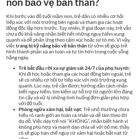
non bảo vệ bản thân?
Khi bước vào độ tuổi mầm non, trẻ dần có nhiều cơ hội
tiếp xúc với môi trường bên ngoài và tham gia các hoạt
động độc lập hơn trước. Tuy nhiên, ở giai đoạn này, trẻ vẫn
chưa đủ khả năng nhận biết hết những nguy hiểm xung
quanh và dễ phản ứng theo cảm xúc hoặc sự tò mò. Vì vậy,
việc
trang bị kỹ năng bảo vệ bản thân
từ sớm sẽ giúp trẻ
hình thành phản xạ an toàn và tự tin hơn trong cuộc sống
hằng ngày.
Trẻ bắt đầu rời xa sự giám sát 24/7 của phụ huynh:
Khi đi học hoặc tham gia các hoạt động bên ngoài, trẻ
sẽ có nhiều cơ hội tự tiếp xúc với môi trường xung
quanh. Lúc này, trẻ cần được hướng dẫn cách nhận
biết nguy hiểm, tìm kiếm sự hỗ trợ từ người lớn đáng
tin cậy và xử lý những tình huống đơn giản phù hợp
với độ tuổi.
Phòng ngừa xâm hại, bắt nạt:
Trẻ nhỏ thường chưa
hiểu rõ ranh giới an toàn cá nhân và dễ làm theo lời
dụ dỗ. Việc dạy trẻ nói “KHÔNG”, nhận biết hành vi
không phù hợp và mạnh dạn chia sẻ với bố mẹ, thầy
cô sẽ giúp hạn chế nguy cơ xâm hại hoặc bắt nạt từ
sớm.