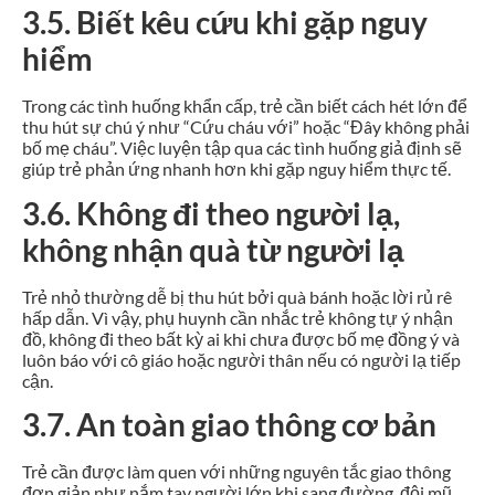
3.5. Biết kêu cứu khi gặp nguy
hiểm
Trong các tình huống khẩn cấp, trẻ cần biết cách hét lớn để
thu hút sự chú ý như “Cứu cháu với” hoặc “Đây không phải
bố mẹ cháu”. Việc luyện tập qua các tình huống giả định sẽ
giúp trẻ phản ứng nhanh hơn khi gặp nguy hiểm thực tế.
3.6. Không đi theo người lạ,
không nhận quà từ người lạ
Trẻ nhỏ thường dễ bị thu hút bởi quà bánh hoặc lời rủ rê
hấp dẫn. Vì vậy, phụ huynh cần nhắc trẻ không tự ý nhận
đồ, không đi theo bất kỳ ai khi chưa được bố mẹ đồng ý và
luôn báo với cô giáo hoặc người thân nếu có người lạ tiếp
cận.
3.7. An toàn giao thông cơ bản
Trẻ cần được làm quen với những nguyên tắc giao thông
đơn giản như nắm tay người lớn khi sang đường, đội mũ