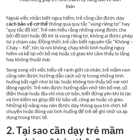
thân
Ngoài việc nhận biết nguy hiểm, trẻ cũng cần được dạy
cách bảo vệ cơ thể
thông qua quy tắc “vùng riêng tư” hay
“quy tắc đồ lót”. Trẻ nên hiểu rằng những vùng được che
bởi đồ bơi hoặc đồ lót là vùng riêng tư, không ai được phép
tự ý chạm vào. Đồng thời, trẻ cần biết nguyên tắc “Không –
Chạy – Kể”, tức là nói không, chạy khỏi tình huống nguy
hiểm và kể lại với bố mẹ hoặc cô giáo khi cảm thấy lo lắng
hay không thoải mái.
Song song với việc hiểu về ranh giới cá nhân, trẻ mầm non
cũng nên được hướng dẫn cách xử lý trong những tình
huống bất ngờ như bị lạc hoặc không tìm thấy bố mẹ nơi
đông người. Trẻ nên được hướng dẫn nhớ tên bố mẹ, số
điện thoại hoặc địa chỉ nhà cơ bản, biết đứng yên khi bị lạc
và tìm kiếm sự giúp đỡ từ bảo vệ, công an hoặc cô giáo.
Những kỹ năng này nên được dạy thông qua trò chơi, kể
chuyện hoặc đóng vai tình huống để trẻ dễ ghi nhớ và áp
dụng trong thực tế.
2. Tại sao cần dạy trẻ mầm