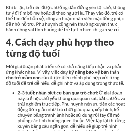
Khi bị lạc, trẻ nên được hướng dẫn đứng yên tại chỗ, không
tự ý đi tìm bố mẹ hoặc đi theo người lạ. Thay vào đó, trẻ có
thể tìm đến bảo vệ, công an hoặc nhân viên mặc đồng phục
để nhờ hỗ trợ. Phụ huynh cũng nên thường xuyên thực
hành đóng vai tình huống để trẻ tự tin hơn khi gặp sự cố.
4.
Cách dạy phù hợp theo
từng độ tuổi
Mỗi giai đoạn phát triển sẽ có khả năng tiếp nhận và phản
ứng khác nhau. Vì vậy, việc dạy
kỹ năng bảo vệ bản thân
cho trẻ mầm non
cần được điều chỉnh phù hợp với từng
độ tuổi để trẻ dễ hiểu, dễ ghi nhớ và áp dụng trong thực tế.
2-3 tuổi: nhận biết cơ bản qua trò chơi:
Ở giai đoạn
này, trẻ học chủ yếu thông qua quan sát, bắt chước và
trải nghiệm trực tiếp. Phụ huynh nên ưu tiên các hoạt
động đơn giản như trò chơi giác quan, xếp hình, kể
chuyện bằng tranh ảnh hoặc sử dụng rối tay để mô
phỏng các tình huống quen thuộc. Việc lặp lại thường
xuyên bằng câu ngắn gọn, dễ hiểu sẽ giúp trẻ hình