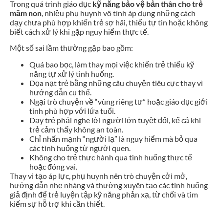
Trong quá trình giáo dục
kỹ năng bảo vệ bản thân cho trẻ
mầm non
, nhiều phụ huynh vô tình áp dụng những cách
dạy chưa phù hợp khiến trẻ sợ hãi, thiếu tự tin hoặc không
biết cách xử lý khi gặp nguy hiểm thực tế.
Một số sai lầm thường gặp bao gồm:
Quá bao bọc, làm thay mọi việc khiến trẻ thiếu kỹ
năng tự xử lý tình huống.
Dọa nạt trẻ bằng những câu chuyện tiêu cực thay vì
hướng dẫn cụ thể.
Ngại trò chuyện về “vùng riêng tư” hoặc giáo dục giới
tính phù hợp với lứa tuổi.
Dạy trẻ phải nghe lời người lớn tuyệt đối, kể cả khi
trẻ cảm thấy không an toàn.
Chỉ nhấn mạnh “người lạ” là nguy hiểm mà bỏ qua
các tình huống từ người quen.
Không cho trẻ thực hành qua tình huống thực tế
hoặc đóng vai.
Thay vì tạo áp lực, phụ huynh nên trò chuyện cởi mở,
hướng dẫn nhẹ nhàng và thường xuyên tạo các tình huống
giả định để trẻ luyện tập kỹ năng phản xạ, từ chối và tìm
kiếm sự hỗ trợ khi cần thiết.