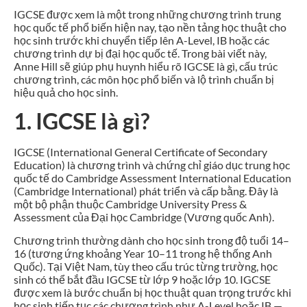
IGCSE được xem là một trong những chương trình trung
học quốc tế phổ biến hiện nay, tạo nền tảng học thuật cho
học sinh trước khi chuyển tiếp lên A-Level, IB hoặc các
chương trình dự bị đại học quốc tế. Trong bài viết này,
Anne Hill sẽ giúp phụ huynh hiểu rõ IGCSE là gì, cấu trúc
chương trình, các môn học phổ biến và lộ trình chuẩn bị
hiệu quả cho học sinh.
1. IGCSE là gì?
IGCSE (International General Certificate of Secondary
Education) là chương trình và chứng chỉ giáo dục trung học
quốc tế do Cambridge Assessment International Education
(Cambridge International) phát triển và cấp bằng. Đây là
một bộ phận thuộc Cambridge University Press &
Assessment của Đại học Cambridge (Vương quốc Anh).
Chương trình thường dành cho học sinh trong độ tuổi 14–
16 (tương ứng khoảng Year 10–11 trong hệ thống Anh
Quốc). Tại Việt Nam, tùy theo cấu trúc từng trường, học
sinh có thể bắt đầu IGCSE từ lớp 9 hoặc lớp 10. IGCSE
được xem là bước chuẩn bị học thuật quan trọng trước khi
học sinh tiếp tục các chương trình như A-Level hoặc IB —