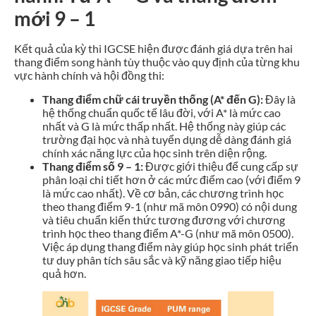
mới 9 – 1
Kết quả của kỳ thi IGCSE hiện được đánh giá dựa trên hai
thang điểm song hành tùy thuộc vào quy định của từng khu
vực hành chính và hội đồng thi:
Thang điểm chữ cái truyền thống (A* đến G):
Đây là
hệ thống chuẩn quốc tế lâu đời, với A* là mức cao
nhất và G là mức thấp nhất. Hệ thống này giúp các
trường đại học và nhà tuyển dụng dễ dàng đánh giá
chính xác năng lực của học sinh trên diện rộng.
Thang điểm số 9 – 1:
Được giới thiệu để cung cấp sự
phân loại chi tiết hơn ở các mức điểm cao (với điểm 9
là mức cao nhất). Về cơ bản, các chương trình học
theo thang điểm 9-1 (như mã môn 0990) có nội dung
và tiêu chuẩn kiến thức tương đương với chương
trình học theo thang điểm A*-G (như mã môn 0500).
Việc áp dụng thang điểm này giúp học sinh phát triển
tư duy phân tích sâu sắc và kỹ năng giao tiếp hiệu
quả hơn.