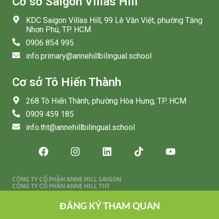
Cơ sở Saigon Villas Hill
KDC Saigon Villas Hill, 99 Lê Văn Việt, phường Tăng
Nhơn Phú, TP. HCM
0906 854 995
info.primary@annehillbilingual.school
Cơ sở Tô Hiến Thành
268 Tô Hiến Thành, phường Hòa Hưng, TP. HCM
0909 459 185
info.tht@annehillbilingual.school
CÔNG TY CỔ PHẦN ANNE HILL SAIGON
CÔNG TY CỔ PHẦN ANNE HILL THT
@ 2026 AHB. All rights reserved.
ĐĂNG KÝ THAM QUAN