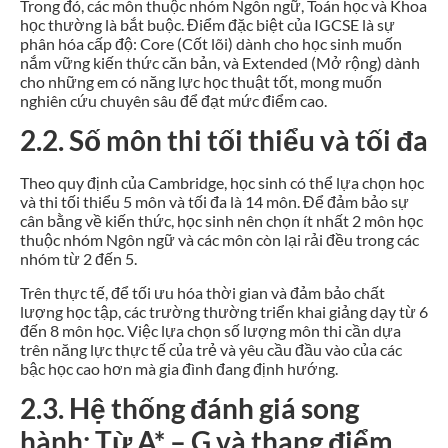
Trong đó, các môn thuộc nhóm Ngôn ngữ, Toán học và Khoa
học thường là bắt buộc. Điểm đặc biệt của IGCSE là sự
phân hóa cấp độ: Core (Cốt lõi) dành cho học sinh muốn
nắm vững kiến thức căn bản, và Extended (Mở rộng) dành
cho những em có năng lực học thuật tốt, mong muốn
nghiên cứu chuyên sâu để đạt mức điểm cao.
2.2. Số môn thi tối thiểu và tối đa
Theo quy định của Cambridge, học sinh có thể lựa chọn học
và thi tối thiểu 5 môn và tối đa là 14 môn. Để đảm bảo sự
cân bằng về kiến thức, học sinh nên chọn ít nhất 2 môn học
thuộc nhóm Ngôn ngữ và các môn còn lại rải đều trong các
nhóm từ 2 đến 5.
Trên thực tế, để tối ưu hóa thời gian và đảm bảo chất
lượng học tập, các trường thường triển khai giảng dạy từ 6
đến 8 môn học. Việc lựa chọn số lượng môn thi cần dựa
trên năng lực thực tế của trẻ và yêu cầu đầu vào của các
bậc học cao hơn mà gia đình đang định hướng.
2.3. Hệ thống đánh giá song
hành: Từ A* – G và thang điểm