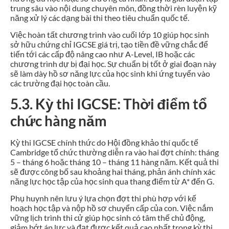
trung sâu vào nội dung chuyên môn, đồng thời rèn luyện kỹ
năng xử lý các dạng bài thi theo tiêu chuẩn quốc tế.
Việc hoàn tất chương trình vào cuối lớp 10 giúp học sinh
sở hữu chứng chỉ IGCSE giá trị, tạo tiền đề vững chắc để
tiến tới các cấp độ nâng cao như A-Level, IB hoặc các
chương trình dự bị đại học. Sự chuẩn bị tốt ở giai đoạn này
sẽ làm dày hồ sơ năng lực của học sinh khi ứng tuyển vào
các trường đại học toàn cầu.
5.3. Kỳ thi IGCSE: Thời điểm tổ
chức hàng năm
Kỳ thi IGCSE chính thức do Hội đồng khảo thí quốc tế
Cambridge tổ chức thường diễn ra vào hai đợt chính: tháng
5 – tháng 6 hoặc tháng 10 – tháng 11 hàng năm. Kết quả thi
sẽ được công bố sau khoảng hai tháng, phản ánh chính xác
năng lực học tập của học sinh qua thang điểm từ A* đến G.
Phụ huynh nên lưu ý lựa chọn đợt thi phù hợp với kế
hoạch học tập và nộp hồ sơ chuyển cấp của con. Việc nắm
vững lịch trình thi cử giúp học sinh có tâm thế chủ động,
giảm bớt áp lực và đạt được kết quả cao nhất trong kỳ thi