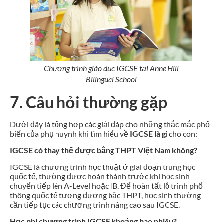
Chương trình giáo dục IGCSE tại Anne Hill
Bilingual School
7. Câu hỏi thường gặp
Dưới đây là tổng hợp các giải đáp cho những thắc mắc phổ
biến của phụ huynh khi tìm hiểu về
IGCSE là gì
cho con:
IGCSE có thay thế được bằng THPT Việt Nam không?
IGCSE là chương trình học thuật ở giai đoạn trung học
quốc tế, thường được hoàn thành trước khi học sinh
chuyển tiếp lên A-Level hoặc IB. Để hoàn tất lộ trình phổ
thông quốc tế tương đương bậc THPT, học sinh thường
cần tiếp tục các chương trình nâng cao sau IGCSE.
Học phí chương trình IGCSE khoảng bao nhiêu?