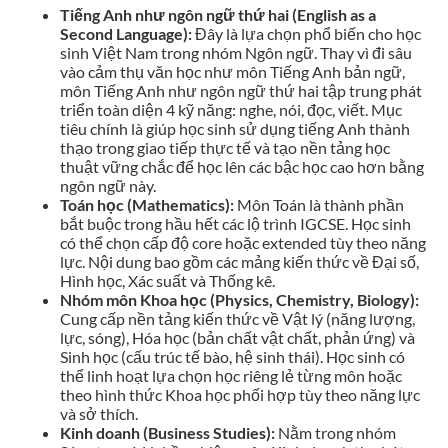
Tiếng Anh như ngôn ngữ thứ hai (English as a
Second Language):
Đây là lựa chọn phổ biến cho học
sinh Việt Nam trong nhóm Ngôn ngữ. Thay vì đi sâu
vào cảm thụ văn học như môn Tiếng Anh bản ngữ,
môn Tiếng Anh như ngôn ngữ thứ hai tập trung phát
triển toàn diện 4 kỹ năng: nghe, nói, đọc, viết. Mục
tiêu chính là giúp học sinh sử dụng tiếng Anh thành
thạo trong giao tiếp thực tế và tạo nền tảng học
thuật vững chắc để học lên các bậc học cao hơn bằng
ngôn ngữ này.
Toán học (Mathematics):
Môn Toán là thành phần
bắt buộc trong hầu hết các lộ trình IGCSE. Học sinh
có thể chọn cấp độ core hoặc extended tùy theo năng
lực. Nội dung bao gồm các mảng kiến thức về Đại số,
Hình học, Xác suất và Thống kê.
Nhóm môn Khoa học (Physics, Chemistry, Biology):
Cung cấp nền tảng kiến thức về Vật lý (năng lượng,
lực, sóng), Hóa học (bản chất vật chất, phản ứng) và
Sinh học (cấu trúc tế bào, hệ sinh thái). Học sinh có
thể linh hoạt lựa chọn học riêng lẻ từng môn hoặc
theo hình thức Khoa học phối hợp tùy theo năng lực
và sở thích.
Kinh doanh (Business Studies):
Nằm trong nhóm