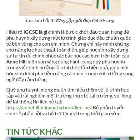
Các câu hỏi thường gặp giải đáp IGCSE là gì
Hiểu rõ
IGCSE là gì
chính là bước khởi đầu quan trọng để
phụ huynh xây dựng một lộ trình giáo dục tiêu chuẩn quốc
tế bền vững cho con em mình. Chứng chỉ này minh chứng
cho năng lực học thuật toàn diện, giúp học sinh xây dựng
sự tự tin để chinh phục các bậc học cao hơn trên toàn cầu.
Anne Hill
luôn sẵn sàng đồng hành cùng quý phụ huynh
trong việc định hướng lộ trình học tập hiệu quả, giúp mỗi
học sinh khai phá tiềm năng cá nhân trong môi trường song
ngữ đầy cảm hứng.
Quý phụ huynh mong muốn tìm hiểu thêm về lộ trình học
tập và trải nghiệm môi trường thực tế tại trường, vui lòng
để lại thông tin liên hệ tại:
https://annehillbilingual.school/lien-he/
. Bộ phận tuyển
sinh sẽ phản hồi và hỗ trợ Quý vị trong thời gian sớm.
TIN TỨC KHÁC