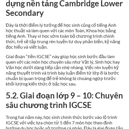
dựng nền tảng Cambridge Lower
Secondary
Đây là thời điểm lý tưởng để học sinh củng cố tiếng Anh
học thuật và làm quen với các môn Toán, Khoa học bằng
tiếng Anh. Thay vì học sớm toàn bộ chương trình chính
thức, trẻ sẽ tập trung rèn luyện tư duy phản biện, kỹ năng
đọc hiểu và viết luận.
Giai đoạn “tiền IGCSE” này giúp học sinh bước đầu làm
quen với các môn học chuyên sâu như Vật lý, Sinh học hay
Văn học dưới dạng tiếp cận nhẹ nhàng. Việc rèn luyện kỹ
năng thuyết trình và trình bày luận điểm từ lớp 8 là bước
chuẩn bị quan trọng để trẻ không bị choáng ngợp trước
khối lượng kiến thức ở bậc học sau.
5.2. Giai đoạn lớp 9 – 10: Chuyên
sâu chương trình IGCSE
Trong hai năm này, học sinh chính thức bước vào lộ trình
IGCSE với việc lựa chọn từ 5 đến 7 môn học theo định
hướng du học hoặc sở trường cá nhân. Đây là giai đoạn tập