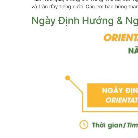
và tràn đầy tiếng cười. Các em hào hứng tham
Ngày Định Hướng & N