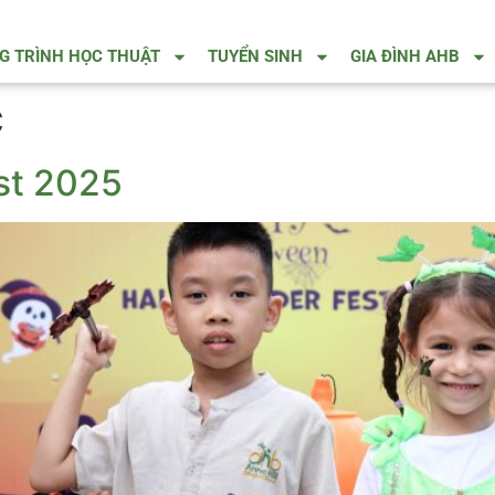
 TRÌNH HỌC THUẬT
TUYỂN SINH
GIA ĐÌNH AHB
c
st 2025