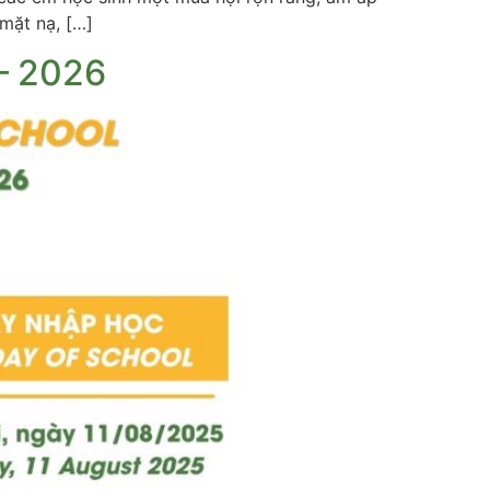
mặt nạ, […]
– 2026