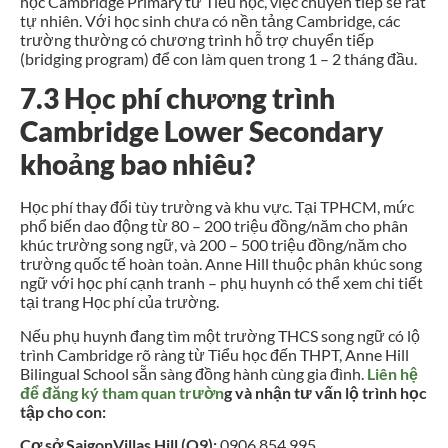
học Cambridge Primary từ Tiểu học, việc chuyển tiếp sẽ rất
tự nhiên. Với học sinh chưa có nền tảng Cambridge, các
trường thường có chương trình hỗ trợ chuyển tiếp
(bridging program) để con làm quen trong 1 – 2 tháng đầu.
7.3 Học phí chương trình
Cambridge Lower Secondary
khoảng bao nhiêu?
Học phí thay đổi tùy trường và khu vực. Tại TPHCM, mức
phổ biến dao động từ 80 – 200 triệu đồng/năm cho phân
khúc trường song ngữ, và 200 – 500 triệu đồng/năm cho
trường quốc tế hoàn toàn. Anne Hill thuộc phân khúc song
ngữ với học phí cạnh tranh – phụ huynh có thể xem chi tiết
tại trang Học phí của trường.
Nếu phụ huynh đang tìm một trường THCS song ngữ có lộ
trình Cambridge rõ ràng từ Tiểu học đến THPT, Anne Hill
Bilingual School sẵn sàng đồng hành cùng gia đình.
Liên hệ
để đăng ký tham quan trườn
g và nhận tư vấn lộ trình học
tập cho con:
Cơ sở SaigonVillas Hill (Q9):
0906 854 995