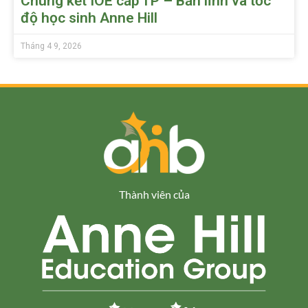
Chung kết IOE cấp TP – Bản lĩnh và tốc
độ học sinh Anne Hill
Tháng 4 9, 2026
Thành viên của