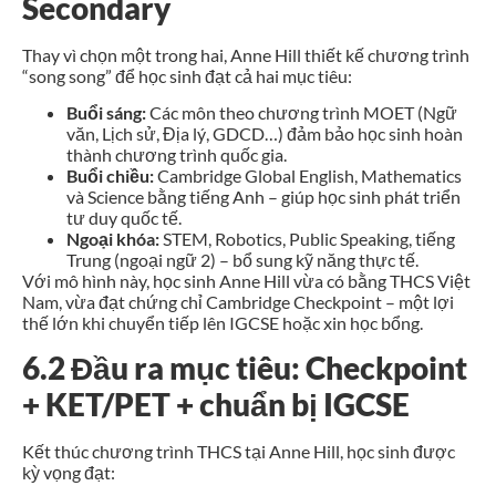
Secondary
Thay vì chọn một trong hai, Anne Hill thiết kế chương trình
“song song” để học sinh đạt cả hai mục tiêu:
Buổi sáng:
Các môn theo chương trình MOET (Ngữ
văn, Lịch sử, Địa lý, GDCD…) đảm bảo học sinh hoàn
thành chương trình quốc gia.
Buổi chiều:
Cambridge Global English, Mathematics
và Science bằng tiếng Anh – giúp học sinh phát triển
tư duy quốc tế.
Ngoại khóa:
STEM, Robotics, Public Speaking, tiếng
Trung (ngoại ngữ 2) – bổ sung kỹ năng thực tế.
Với mô hình này, học sinh Anne Hill vừa có bằng THCS Việt
Nam, vừa đạt
chứng chỉ Cambridge Checkpoint
– một lợi
thế lớn khi chuyển tiếp lên IGCSE hoặc xin học bổng.
6.2 Đầu ra mục tiêu: Checkpoint
+ KET/PET + chuẩn bị IGCSE
Kết thúc chương trình THCS tại Anne Hill, học sinh được
kỳ vọng đạt: