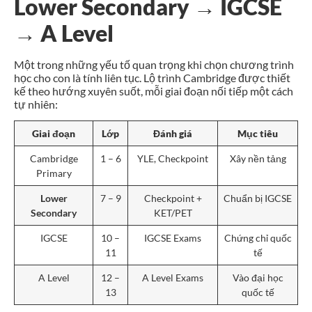
Lower Secondary → IGCSE
→ A Level
Một trong những yếu tố quan trọng khi chọn chương trình
học cho con là tính liên tục. Lộ trình Cambridge được thiết
kế theo hướng xuyên suốt, mỗi giai đoạn nối tiếp một cách
tự nhiên:
Giai đoạn
Lớp
Đánh giá
Mục tiêu
Cambridge
1 – 6
YLE, Checkpoint
Xây nền tảng
Primary
Lower
7 – 9
Checkpoint +
Chuẩn bị IGCSE
Secondary
KET/PET
IGCSE
10 –
IGCSE Exams
Chứng chỉ quốc
11
tế
A Level
12 –
A Level Exams
Vào đại học
13
quốc tế