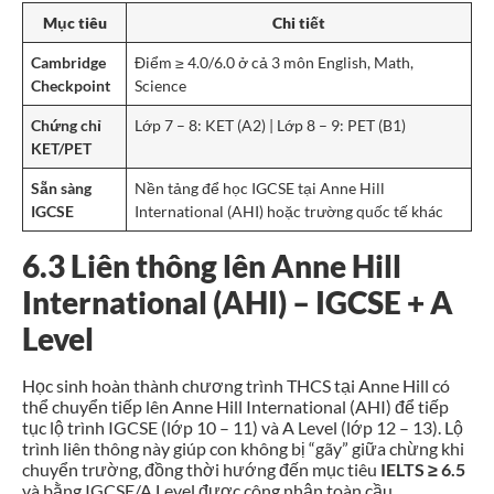
Mục tiêu
Chi tiết
Cambridge
Điểm ≥ 4.0/6.0 ở cả 3 môn English, Math,
Checkpoint
Science
Chứng chỉ
Lớp 7 – 8: KET (A2) | Lớp 8 – 9: PET (B1)
KET/PET
Sẵn sàng
Nền tảng để học IGCSE tại Anne Hill
IGCSE
International (AHI) hoặc trường quốc tế khác
6.3 Liên thông lên Anne Hill
International (AHI) – IGCSE + A
Level
Học sinh hoàn thành chương trình THCS tại Anne Hill có
thể chuyển tiếp lên Anne Hill International (AHI) để tiếp
tục lộ trình IGCSE (lớp 10 – 11) và A Level (lớp 12 – 13). Lộ
trình liên thông này giúp con không bị “gãy” giữa chừng khi
chuyển trường, đồng thời hướng đến mục tiêu
IELTS ≥ 6.5
và bằng IGCSE/A Level được công nhận toàn cầu.