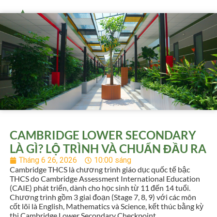
CAMBRIDGE LOWER SECONDARY
LÀ GÌ? LỘ TRÌNH VÀ CHUẨN ĐẦU RA
Tháng 6 26, 2026
10:00 sáng
Cambridge THCS là chương trình giáo dục quốc tế bậc
THCS do Cambridge Assessment International Education
(CAIE) phát triển, dành cho học sinh từ 11 đến 14 tuổi.
Chương trình gồm 3 giai đoạn (Stage 7, 8, 9) với các môn
cốt lõi là English, Mathematics và Science, kết thúc bằng kỳ
thi Cambridge Lower Secondary Checkpoint.