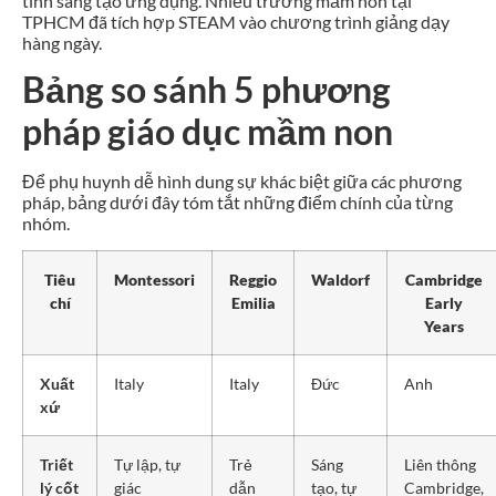
tính sáng tạo ứng dụng. Nhiều trường mầm non tại
TPHCM đã tích hợp STEAM vào chương trình giảng dạy
hàng ngày.
Bảng so sánh 5 phương
pháp giáo dục mầm non
Để phụ huynh dễ hình dung sự khác biệt giữa các phương
pháp, bảng dưới đây tóm tắt những điểm chính của từng
nhóm.
Tiêu
Montessori
Reggio
Waldorf
Cambridge
chí
Emilia
Early
Years
Xuất
Italy
Italy
Đức
Anh
xứ
Triết
Tự lập, tự
Trẻ
Sáng
Liên thông
lý cốt
giác
dẫn
tạo, tự
Cambridge,