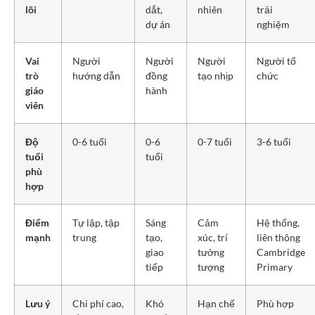
lõi
dắt,
nhiên
trải
dự án
nghiệm
Vai
Người
Người
Người
Người tổ
trò
hướng dẫn
đồng
tạo nhịp
chức
giáo
hành
viên
Độ
0-6 tuổi
0-6
0-7 tuổi
3-6 tuổi
tuổi
tuổi
phù
hợp
Điểm
Tự lập, tập
Sáng
Cảm
Hệ thống,
mạnh
trung
tạo,
xúc, trí
liên thông
giao
tưởng
Cambridge
tiếp
tượng
Primary
Lưu ý
Chi phí cao,
Khó
Hạn chế
Phù hợp