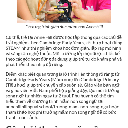
Chương trình giáo dục mầm non Anne Hill
Cụ thể, trẻ tại Anne Hill được học tập thông qua các chủ đề
trải nghiệm theo Cambridge Early Years, kết hợp hoạt động
STEAM như thí nghiệm khoa học đơn giản, lắp ráp mô hình
và sáng tạo nghệ thuật. Môi trường lớp học được thiết kế
theo các góc hoạt động đa dạng, giúp trẻ tự do khám phá và
phát triển theo nhịp độ riêng.
Điểm khác biệt quan trọng là lộ trình liên thông rõ ràng: từ
Cambridge Early Years (Mầm non) lên Cambridge Primary
(Tiểu học), giúp trẻ chuyển cấp suôn sẻ. Giáo viên bản ngữ
và giáo viên Việt Nam phối hợp giảng dạy, tạo môi trường
song ngữ tự nhiên ngay từ 2 tuổi. Phụ huynh có thể tìm
hiểu thêm về chương trình mầm non song ngữ tại
annehillbilingual.school/truong-mam-non-song-ngu hoặc
tham khảo học phí trường mầm non song ngữ để có bức
tranh toàn cảnh.