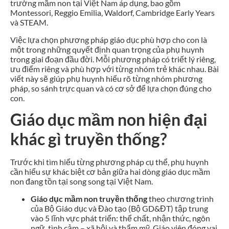
trường mầm non tại Việt Nam áp dụng, bao gồm
Montessori, Reggio Emilia, Waldorf, Cambridge Early Years
và STEAM.
Việc lựa chọn phương pháp giáo dục phù hợp cho con là
một trong những quyết định quan trọng của phụ huynh
trong giai đoạn đầu đời. Mỗi phương pháp có triết lý riêng,
ưu điểm riêng và phù hợp với từng nhóm trẻ khác nhau. Bài
viết này sẽ giúp phụ huynh hiểu rõ từng nhóm phương
pháp, so sánh trực quan và có cơ sở để lựa chọn đúng cho
con.
Giáo dục mầm non hiện đại
khác gì truyền thống?
Trước khi tìm hiểu từng phương pháp cụ thể, phụ huynh
cần hiểu sự khác biệt cơ bản giữa hai dòng giáo dục mầm
non đang tồn tại song song tại Việt Nam.
Giáo dục mầm non truyền thống
theo chương trình
của Bộ Giáo dục và Đào tạo (Bộ GD&ĐT) tập trung
vào 5 lĩnh vực phát triển: thể chất, nhận thức, ngôn
ngữ, tình cảm – xã hội và thẩm mỹ. Giáo viên đóng vai