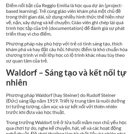
Điểm nổi bật của Reggio Emilia là học qua dự án (project-
based learning). Trẻ cùng giáo viên khám phá một chủ đề
trong thời gian dài, sử dụng nhiều hình thức thể hiện như
vẽ, nặn, xây dựng và kể chuyện. Giáo viên ghi chép lại quá
trình học tập của trẻ (documentation) để đánh giá sự phát
triển thay vì cho điểm.
Phương pháp này phù hợp với trẻ có tính sáng tạo, thích
khám phá và hay đặt câu hỏi. Nhược điểm là khó chuẩn hóa
chương trình vì mỗi lớp học có lộ trình khác nhau tùy theo
sự quan tâm của trẻ.
Waldorf – Sáng tạo và kết nối tự
nhiên
Phương pháp Waldorf (hay Steiner) do Rudolf Steiner
(Đức) sáng lập năm 1919. Triết lý trung tâm là nuôi dưỡng
trí tưởng tượng, cảm xúc và sự kết nối với thiên nhiên
trước khi đưa vào học thuật.
Trong trường Waldorf, trẻ ở lứa tuổi mầm non chủ yếu học
qua chơi tự do, nghe kể chuyện, hát, vẽ và các hoạt động
nghệ thuật. Đồ chơi thường làm từ chất liệu tự nhiên như