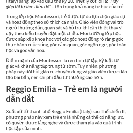
(Italy) sáng lập vào đầu thế kỷ 20. Triết lý cốt lõi là:
“Hãy
giúp tôi tự làm điều đó”
– tôn trọng khả năng tự học của trẻ.
Trong lớp học Montessori, trẻ được tự do lựa chọn giáo cụ
và hoạt động theo sở thích cá nhân. Giáo viên đóng vai trò
người hướng dẫn, quan sát và hỗ trợ khi cần thiết thay vì
dạy theo kiểu truyền đạt một chiều. Môi trường lớp học
được sắp xếp khoa học với các góc hoạt động rõ ràng: góc
thực hành cuộc sống, góc cảm quan, góc ngôn ngữ, góc toán
học và góc văn hóa.
Điểm mạnh của Montessori là rèn tính tự lập, kỷ luật tự
giác và khả năng tập trung từ sớm. Tuy nhiên, phương
pháp này đòi hỏi giáo cụ chuyên dụng và giáo viên được đào
tạo bài bản, nên chi phí đầu tư thường cao hơn.
Reggio Emilia – Trẻ em là người
dẫn dắt
Xuất xứ từ thành phố Reggio Emilia (Italy) sau Thế chiến II,
phương pháp này xem trẻ em là những cá thể có năng lực,
có quyền được lắng nghe và được tham gia vào quá trình
học tập của mình.