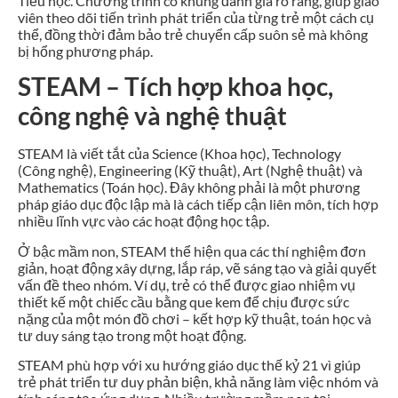
Tiểu học. Chương trình có khung đánh giá rõ ràng, giúp giáo
viên theo dõi tiến trình phát triển của từng trẻ một cách cụ
thể, đồng thời đảm bảo trẻ chuyển cấp suôn sẻ mà không
bị hổng phương pháp.
STEAM – Tích hợp khoa học,
công nghệ và nghệ thuật
STEAM là viết tắt của Science (Khoa học), Technology
(Công nghệ), Engineering (Kỹ thuật), Art (Nghệ thuật) và
Mathematics (Toán học). Đây không phải là một phương
pháp giáo dục độc lập mà là cách tiếp cận liên môn, tích hợp
nhiều lĩnh vực vào các hoạt động học tập.
Ở bậc mầm non, STEAM thể hiện qua các thí nghiệm đơn
giản, hoạt động xây dựng, lắp ráp, vẽ sáng tạo và giải quyết
vấn đề theo nhóm. Ví dụ, trẻ có thể được giao nhiệm vụ
thiết kế một chiếc cầu bằng que kem để chịu được sức
nặng của một món đồ chơi – kết hợp kỹ thuật, toán học và
tư duy sáng tạo trong một hoạt động.
STEAM phù hợp với xu hướng giáo dục thế kỷ 21 vì giúp
trẻ phát triển tư duy phản biện, khả năng làm việc nhóm và