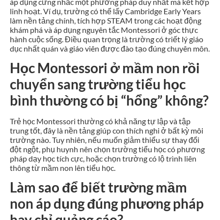
áp dụng cứng nhắc một phương pháp duy nhất mà kết hợp
linh hoạt. Ví dụ, trường có thể lấy Cambridge Early Years
làm nền tảng chính, tích hợp STEAM trong các hoạt động
khám phá và áp dụng nguyên tắc Montessori ở góc thực
hành cuộc sống. Điều quan trọng là trường có triết lý giáo
dục nhất quán và giáo viên được đào tạo đúng chuyên môn.
Học Montessori ở mầm non rồi
chuyển sang trường tiểu học
bình thường có bị “hổng” không?
Trẻ học Montessori thường có khả năng tự lập và tập
trung tốt, đây là nền tảng giúp con thích nghi ở bất kỳ môi
trường nào. Tuy nhiên, nếu muốn giảm thiểu sự thay đổi
đột ngột, phụ huynh nên chọn trường tiểu học có phương
pháp dạy học tích cực, hoặc chọn trường có lộ trình liên
thông từ mầm non lên tiểu học.
Làm sao để biết trường mầm
non áp dụng đúng phương pháp
hay chỉ quảng cáo?