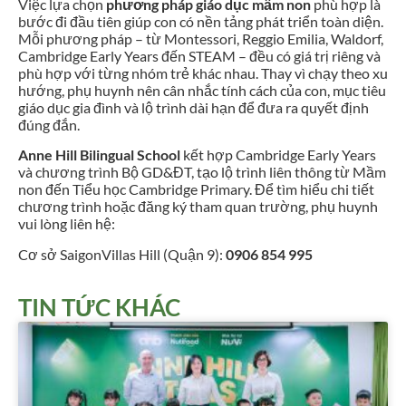
Việc lựa chọn
phương pháp giáo dục mầm non
phù hợp là
bước đi đầu tiên giúp con có nền tảng phát triển toàn diện.
Mỗi phương pháp – từ Montessori, Reggio Emilia, Waldorf,
Cambridge Early Years đến STEAM – đều có giá trị riêng và
phù hợp với từng nhóm trẻ khác nhau. Thay vì chạy theo xu
hướng, phụ huynh nên cân nhắc tính cách của con, mục tiêu
giáo dục gia đình và lộ trình dài hạn để đưa ra quyết định
đúng đắn.
Anne Hill Bilingual School
kết hợp Cambridge Early Years
và chương trình Bộ GD&ĐT, tạo lộ trình liên thông từ Mầm
non đến Tiểu học Cambridge Primary. Để tìm hiểu chi tiết
chương trình hoặc đăng ký tham quan trường, phụ huynh
vui lòng liên hệ:
Cơ sở SaigonVillas Hill (Quận 9):
0906 854 995
TIN TỨC KHÁC