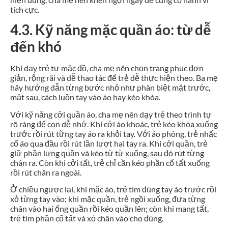
tích cực.
4.3. Kỹ năng mặc quần áo: từ dễ
đến khó
Khi dạy trẻ tự mặc đồ, cha mẹ nên chọn trang phục đơn
giản, rộng rãi và dễ thao tác để trẻ dễ thực hiện theo. Ba mẹ
hãy hướng dẫn từng bước nhỏ như phân biệt mặt trước,
mặt sau, cách luồn tay vào áo hay kéo khóa.
Với kỹ năng cởi quần áo, cha mẹ nên dạy trẻ theo trình tự
rõ ràng để con dễ nhớ. Khi cởi áo khoác, trẻ kéo khóa xuống
trước rồi rút từng tay áo ra khỏi tay. Với áo phông, trẻ nhấc
cổ áo qua đầu rồi rút lần lượt hai tay ra. Khi cởi quần, trẻ
giữ phần lưng quần và kéo từ từ xuống, sau đó rút từng
chân ra. Còn khi cởi tất, trẻ chỉ cần kéo phần cổ tất xuống
rồi rút chân ra ngoài.
Ở chiều ngược lại, khi mặc áo, trẻ tìm đúng tay áo trước rồi
xỏ từng tay vào; khi mặc quần, trẻ ngồi xuống, đưa từng
chân vào hai ống quần rồi kéo quần lên; còn khi mang tất,
trẻ tìm phần cổ tất và xỏ chân vào cho đúng.