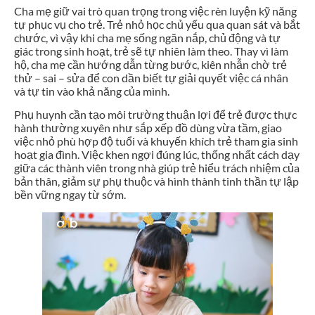
Cha mẹ giữ vai trò quan trọng trong việc rèn luyện kỹ năng
tự phục vụ cho trẻ. Trẻ nhỏ học chủ yếu qua quan sát và bắt
chước, vì vậy khi cha mẹ sống ngăn nắp, chủ động và tự
giác trong sinh hoạt, trẻ sẽ tự nhiên làm theo. Thay vì làm
hộ, cha mẹ cần hướng dẫn từng bước, kiên nhẫn chờ trẻ
thử – sai – sửa để con dần biết tự giải quyết việc cá nhân
và tự tin vào khả năng của mình.
Phụ huynh cần tạo môi trường thuận lợi để trẻ được thực
hành thường xuyên như sắp xếp đồ dùng vừa tầm, giao
việc nhỏ phù hợp độ tuổi và khuyến khích trẻ tham gia sinh
hoạt gia đình. Việc khen ngợi đúng lúc, thống nhất cách dạy
giữa các thành viên trong nhà giúp trẻ hiểu trách nhiệm của
bản thân, giảm sự phụ thuộc và hình thành tinh thần tự lập
bền vững ngay từ sớm.