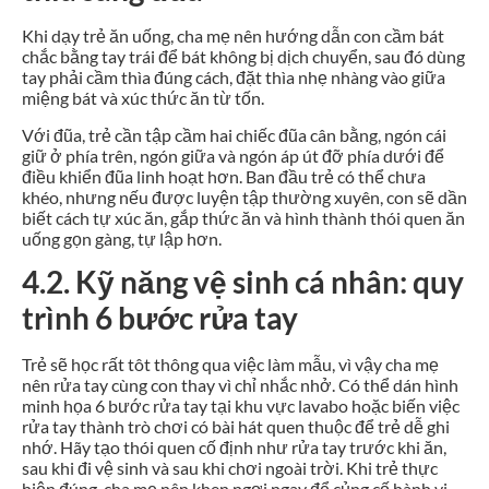
Khi dạy trẻ ăn uống, cha mẹ nên hướng dẫn con cầm bát
chắc bằng tay trái để bát không bị dịch chuyển, sau đó dùng
tay phải cầm thìa đúng cách, đặt thìa nhẹ nhàng vào giữa
miệng bát và xúc thức ăn từ tốn.
Với đũa, trẻ cần tập cầm hai chiếc đũa cân bằng, ngón cái
giữ ở phía trên, ngón giữa và ngón áp út đỡ phía dưới để
điều khiển đũa linh hoạt hơn. Ban đầu trẻ có thể chưa
khéo, nhưng nếu được luyện tập thường xuyên, con sẽ dần
biết cách tự xúc ăn, gắp thức ăn và hình thành thói quen ăn
uống gọn gàng, tự lập hơn.
4.2. Kỹ năng vệ sinh cá nhân: quy
trình 6 bước rửa tay
Trẻ sẽ học rất tôt thông qua việc làm mẫu, vì vậy cha mẹ
nên rửa tay cùng con thay vì chỉ nhắc nhở. Có thể dán hình
minh họa 6 bước rửa tay tại khu vực lavabo hoặc biến việc
rửa tay thành trò chơi có bài hát quen thuộc để trẻ dễ ghi
nhớ. Hãy tạo thói quen cố định như rửa tay trước khi ăn,
sau khi đi vệ sinh và sau khi chơi ngoài trời. Khi trẻ thực
hiện đúng, cha mẹ nên khen ngợi ngay để củng cố hành vi