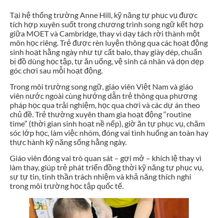
Tại hệ thống trường Anne Hill, kỹ năng tự phục vụ được
tích hợp xuyên suốt trong chương trình song ngữ kết hợp
giữa MOET và Cambridge, thay vì dạy tách rời thành một
môn học riêng. Trẻ được rèn luyện thông qua các hoạt động
sinh hoạt hằng ngày như tự cất balo, thay giày dép, chuẩn
bị đồ dùng học tập, tự ăn uống, vệ sinh cá nhân và dọn dẹp
góc chơi sau mỗi hoạt động.
Trong môi trường song ngữ, giáo viên Việt Nam và giáo
viên nước ngoài cùng hướng dẫn trẻ thông qua phương
pháp học qua trải nghiệm, học qua chơi và các dự án theo
chủ đề. Trẻ thường xuyên tham gia hoạt động “routine
time” (thời gian sinh hoạt nề nếp), giờ ăn tự phục vụ, chăm
sóc lớp học, làm việc nhóm, đóng vai tình huống an toàn hay
thực hành kỹ năng sống hằng ngày.
Giáo viên đóng vai trò quan sát – gợi mở – khích lệ thay vì
làm thay, giúp trẻ phát triển đồng thời kỹ năng tự phục vụ,
sự tự tin, tinh thần trách nhiệm và khả năng thích nghi
trong môi trường học tập quốc tế.