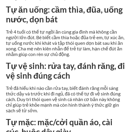
Tự ăn uống: cầm thìa, đũa, uống
nước, dọn bát
Trẻ 4 tuổi có thể tự ngồi ăn cùng gia đình mà không cần
người lớn đút. Bé biết cầm thìa hoặc đũa trẻ em, tự xúc ăn,
tự uống nước khi khát và tập thói quen dọn bát sau khi ăn
xong. Cha mẹ nên kiên nhẫn để trẻ tự làm, hạn chế đút ăn
nhằm giúp con rèn sự chủ động.
Tự vệ sinh: rửa tay, đánh răng, đi
vệ sinh đúng cách
Trẻ đã hiểu khi nào cần rửa tay, biết đánh răng mỗi sáng
thức dậy và trước khi đi ngủ, đã có thể tự đi vệ sinh đúng
cách. Duy trì thói quen vệ sinh cá nhân cơ bản này không
chỉ giúp trẻ khỏe mạnh mà còn hình thành ý thức giữ gìn
sạch sẽ từ sớm.
Tự mặc: mặc/cởi quần áo, cài
cúc, buộc dây giày