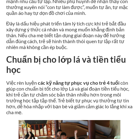
mạnh nhu cầu tự lập. Nhiều phụ huynh dễ nhận thấy con
thường xuyên nói “con tự làm được”, muốn tự ăn, tự mặc
quần áo hay tự dọn đồ chơi của mình.
Đây là dấu hiệu phát triển tâm lý tích cực khi trẻ bắt đầu
xây dựng ý thức cá nhân và mong muốn khẳng định bản
thân. Nếu cha mẹ biết tận dụng giai đoạn này để hướng
dẫn đúng cách, trẻ sẽ hình thành thói quen tự lập rất tự
nhiên mà không cần ép buộc.
Chuẩn bị cho lớp lá và tiền tiểu
học
Việc rèn luyện
các kỹ năng tự phục vụ cho trẻ 4 tuổi
còn
giúp con chuẩn bị tốt cho lớp Lá và giai đoạn tiền tiểu học,
khi trẻ cần tự chăm sóc bản thân nhiều hơn trong môi
trường học tập tập thể. Trẻ biết tự phục vụ thường tự tin
hơn, dễ hòa nhập với bạn bè và giảm cảm giác lo lắng khi xa
cha mẹ.