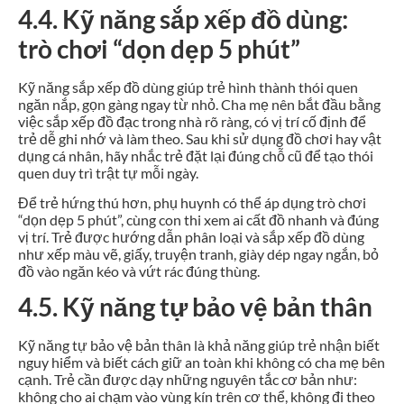
4.4. Kỹ năng sắp xếp đồ dùng:
trò chơi “dọn dẹp 5 phút”
Kỹ năng sắp xếp đồ dùng giúp trẻ hình thành thói quen
ngăn nắp, gọn gàng ngay từ nhỏ. Cha mẹ nên bắt đầu bằng
việc sắp xếp đồ đạc trong nhà rõ ràng, có vị trí cố định để
trẻ dễ ghi nhớ và làm theo. Sau khi sử dụng đồ chơi hay vật
dụng cá nhân, hãy nhắc trẻ đặt lại đúng chỗ cũ để tạo thói
quen duy trì trật tự mỗi ngày.
Để trẻ hứng thú hơn, phụ huynh có thể áp dụng trò chơi
“dọn dẹp 5 phút”, cùng con thi xem ai cất đồ nhanh và đúng
vị trí. Trẻ được hướng dẫn phân loại và sắp xếp đồ dùng
như xếp màu vẽ, giấy, truyện tranh, giày dép ngay ngắn, bỏ
đồ vào ngăn kéo và vứt rác đúng thùng.
4.5. Kỹ năng tự bảo vệ bản thân
Kỹ năng tự bảo vệ bản thân là khả năng giúp trẻ nhận biết
nguy hiểm và biết cách giữ an toàn khi không có cha mẹ bên
cạnh. Trẻ cần được dạy những nguyên tắc cơ bản như:
không cho ai chạm vào vùng kín trên cơ thể, không đi theo