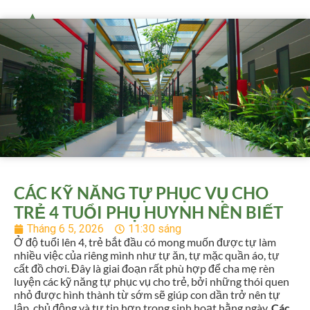
CÁC KỸ NĂNG TỰ PHỤC VỤ CHO
TRẺ 4 TUỔI PHỤ HUYNH NÊN BIẾT
Tháng 6 5, 2026
11:30 sáng
Ở độ tuổi lên 4, trẻ bắt đầu có mong muốn được tự làm
nhiều việc của riêng mình như tự ăn, tự mặc quần áo, tự
cất đồ chơi. Đây là giai đoạn rất phù hợp để cha mẹ rèn
luyện các kỹ năng tự phục vụ cho trẻ, bởi những thói quen
nhỏ được hình thành từ sớm sẽ giúp con dần trở nên tự
lập, chủ động và tự tin hơn trong sinh hoạt hằng ngày.
Các