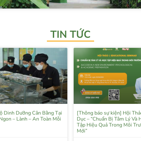
TIN TỨC
ộ Dinh Dưỡng Cân Bằng Tại
[Thông báo sự kiện] Hội Thả
Ngon – Lành – An Toàn Mỗi
Dục – “Chuẩn Bị Tâm Lý Và 
Tập Hiệu Quả Trong Môi Tr
Mới”