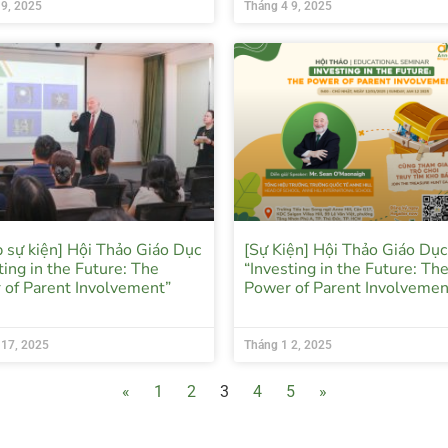
 9, 2025
Tháng 4 9, 2025
 sự kiện] Hội Thảo Giáo Dục
[Sự Kiện] Hội Thảo Giáo Dục
ting in the Future: The
“Investing in the Future: Th
 of Parent Involvement”
Power of Parent Involvemen
 17, 2025
Tháng 1 2, 2025
«
1
2
3
4
5
»