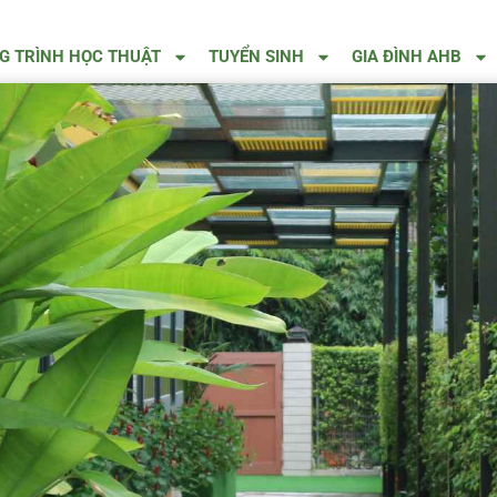
 TRÌNH HỌC THUẬT
TUYỂN SINH
GIA ĐÌNH AHB